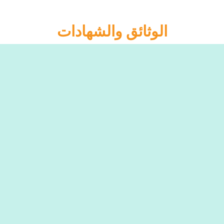
الوثائق والشهادات
إعلان دستوري أصدره المجلس العسكري قبيل
انتخابات رئيس جمهورية للبلاد
قانون رقم 10 لسنة 2013 بشأن إصدار قانون
الصكوك